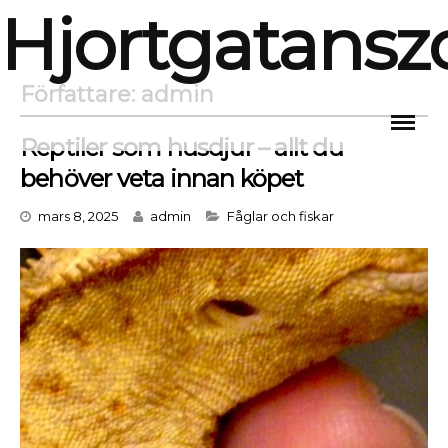
Hjortgatansz
Skip
to
content
Författare:
admin
Reptiler som husdjur – allt du
behöver veta innan köpet
Categories
mars 8, 2025
admin
Fåglar och fiskar