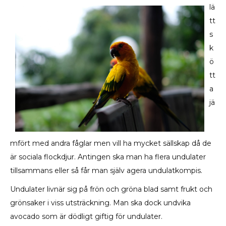
lä
tt
s
k
ö
tt
a
jä
mfört med andra fåglar men vill ha mycket sällskap då de
är sociala flockdjur. Antingen ska man ha flera undulater
tillsammans eller så får man själv agera undulatkompis.
Undulater livnär sig på frön och gröna blad samt frukt och
grönsaker i viss utsträckning. Man ska dock undvika
avocado som är dödligt giftig för undulater.