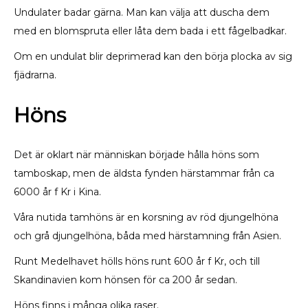
Undulater badar gärna. Man kan välja att duscha dem
med en blomspruta eller låta dem bada i ett fågelbadkar.
Om en undulat blir deprimerad kan den börja plocka av sig
fjädrarna.
Höns
Det är oklart när människan började hålla höns som
tamboskap, men de äldsta fynden härstammar från ca
6000 år f Kr i Kina.
Våra nutida tamhöns är en korsning av röd djungelhöna
och grå djungelhöna, båda med härstamning från Asien.
Runt Medelhavet hölls höns runt 600 år f Kr, och till
Skandinavien kom hönsen för ca 200 år sedan.
Höns finns i många olika raser.