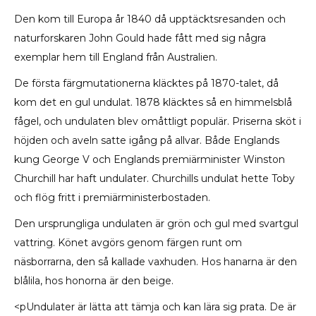
Den kom till Europa år 1840 då upptäcktsresanden och
naturforskaren John Gould hade fått med sig några
exemplar hem till England från Australien.
De första färgmutationerna kläcktes på 1870-talet, då
kom det en gul undulat. 1878 kläcktes så en himmelsblå
fågel, och undulaten blev omåttligt populär. Priserna sköt i
höjden och aveln satte igång på allvar. Både Englands
kung George V och Englands premiärminister Winston
Churchill har haft undulater. Churchills undulat hette Toby
och flög fritt i premiärministerbostaden.
Den ursprungliga undulaten är grön och gul med svartgul
vattring. Könet avgörs genom färgen runt om
näsborrarna, den så kallade vaxhuden. Hos hanarna är den
blålila, hos honorna är den beige.
<p
Undulater är lätta att tämja och kan lära sig prata. De är