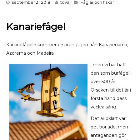
Categories
september 21, 2018
tova
Fåglar och fiskar
Kanariefågel
Kanariefågeln kommer ursprungligen från Kanarieöarna,
Azorerna och Madeira
, men vi har haft
den som burfågel i
över 500 år.
Orsaken till det är i
första hand dess
vackra sång.
Det är oklart var
det började, men
antaganden gör