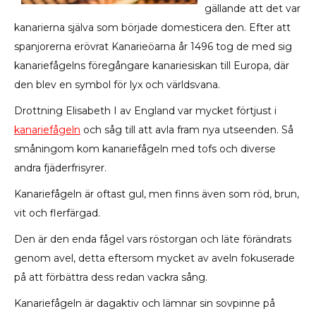
gällande att det var
kanarierna själva som började domesticera den. Efter att
spanjorerna erövrat Kanarieöarna år 1496 tog de med sig
kanariefågelns föregångare kanariesiskan till Europa, där
den blev en symbol för lyx och världsvana.
Drottning Elisabeth I av England var mycket förtjust i
kanariefågeln
och såg till att avla fram nya utseenden. Så
småningom kom kanariefågeln med tofs och diverse
andra fjäderfrisyrer.
Kanariefågeln är oftast gul, men finns även som röd, brun,
vit och flerfärgad.
Den är den enda fågel vars röstorgan och läte förändrats
genom avel, detta eftersom mycket av aveln fokuserade
på att förbättra dess redan vackra sång.
Kanariefågeln är dagaktiv och lämna
r sin sovpinne på